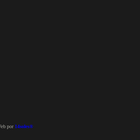
Web por
14soles®