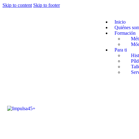
Skip to content
Skip to footer
Inicio
Quiénes so
Formación
Mét
Mód
Para ti
Hist
Píld
Tall
Ser