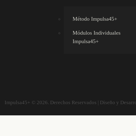
Método Impulsa45+
Módulos Individuales
Inicio
Quiénes somos
Impulsa45+
Impulsa45+ © 2026. Derechos Reservados | Diseño y Desarr